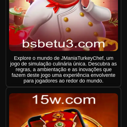
Explore o mundo de JManiaTurkeyChef, um
jogo de simulação culinária única. Descubra as
regras, a ambientação e as inovações que
fazem deste jogo uma experiência envolvente
para jogadores ao redor do mundo.