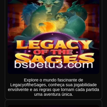
Explore o mundo fascinante de
LegacyoftheSages, conheça sua jogabilidade
envolvente e as regras que tornam cada partida
uma aventura única.