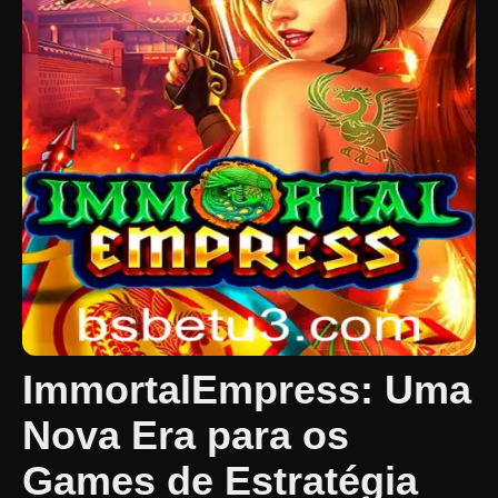
ImmortalEmpress: Uma
Nova Era para os
Games de Estratégia