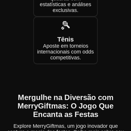
estatísticas e análises
exclusivas.
🎾
Tênis
Aposte em torneios
internacionais com odds
competitivas.
Mergulhe na Diversão com
MerryGiftmas: O Jogo Que
Encanta as Festas
Explore MerryGiftmas, um jogo inovador que