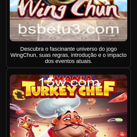
Descubra o fascinante universo do jogo
WingChun, suas regras, introdução e o impacto
dos eventos atuais.