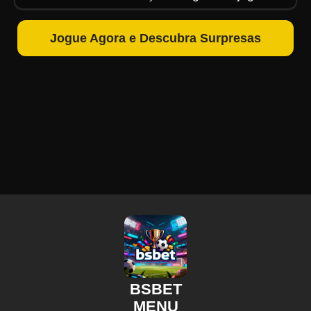
Jogue Agora e Descubra Surpresas
BSBET
MENU