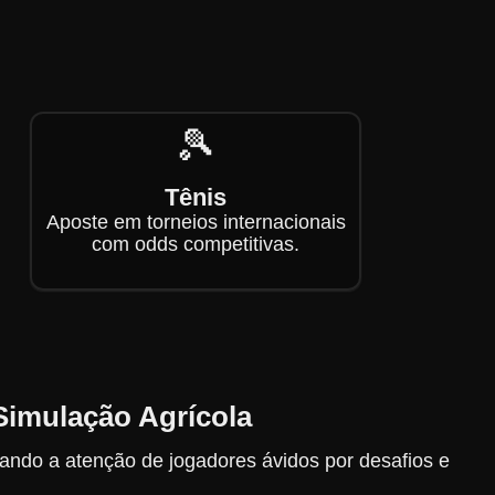
🎾
Tênis
Aposte em torneios internacionais
com odds competitivas.
imulação Agrícola
ando a atenção de jogadores ávidos por desafios e