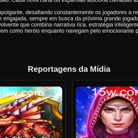
issão. Cada nova carta ou expansão adiciona camadas a
polgante, desafiando constantemente os jogadores a re
 e engajada, sempre em busca da próxima grande jogad
lvente que combina narrativa rica, estratégia intelige
arem como heróis enquanto navegam pelo emocionante 
Reportagens da Mídia