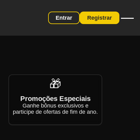
❄
Entrar
Registrar
❄
🎁
Promoções Especiais
Ganhe bônus exclusivos e
participe de ofertas de fim de ano.