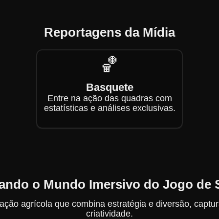
Reportagens da Mídia
🏀
Basquete
Entre na ação das quadras com
estatísticas e análises exclusivas.
ando o Mundo Imersivo do Jogo de S
ão agrícola que combina estratégia e diversão, captur
criatividade.