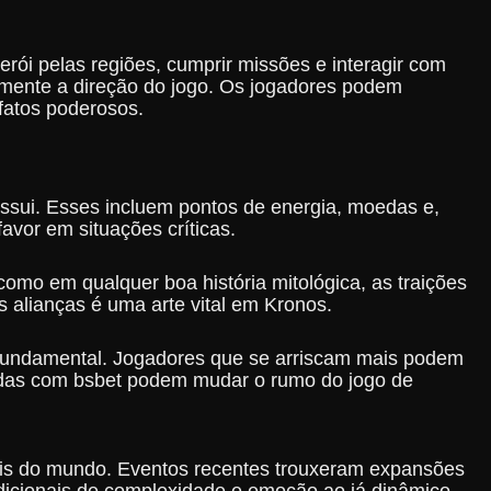
rói pelas regiões, cumprir missões e interagir com
amente a direção do jogo. Os jogadores podem
efatos poderosos.
ssui. Esses incluem pontos de energia, moedas e,
avor em situações críticas.
 como em qualquer boa história mitológica, as traições
s alianças é uma arte vital em Kronos.
 fundamental. Jogadores que se arriscam mais podem
das com bsbet podem mudar o rumo do jogo de
ais do mundo. Eventos recentes trouxeram expansões