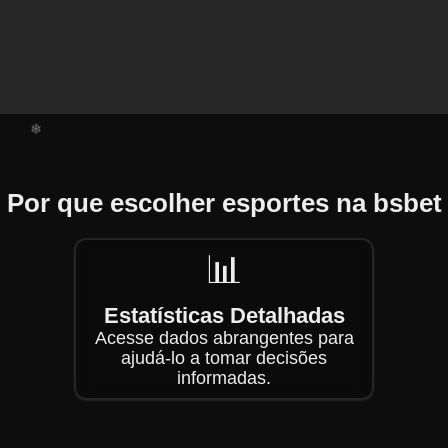
❄
❄
Por que escolher esportes na bsbet
❄
📊
Estatísticas Detalhadas
Acesse dados abrangentes para
ajudá-lo a tomar decisões
informadas.