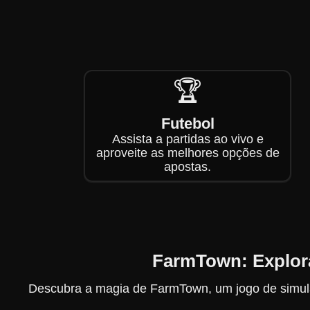
🏆
Futebol
Assista a partidas ao vivo e
aproveite as melhores opções de
apostas.
FarmTown: Explor
Descubra a magia de FarmTown, um jogo de simulaç