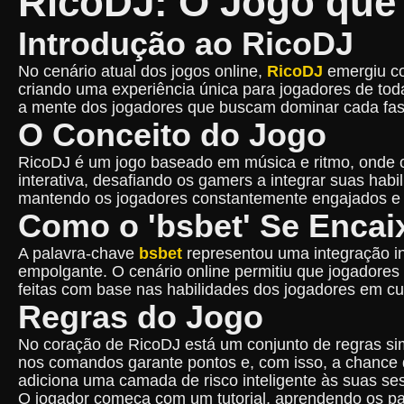
RicoDJ: O Jogo que
Introdução ao RicoDJ
No cenário atual dos jogos online,
RicoDJ
emergiu co
criando uma experiência única para jogadores de tod
a mente dos jogadores que buscam dominar cada fase
O Conceito do Jogo
RicoDJ é um jogo baseado em música e ritmo, onde o
interativa, desafiando os gamers a integrar suas hab
mantendo os jogadores constantemente engajados e i
Como o 'bsbet' Se Encai
A palavra-chave
bsbet
representou uma integração in
empolgante. O cenário online permitiu que jogadore
feitas com base nas habilidades dos jogadores em cum
Regras do Jogo
No coração de RicoDJ está um conjunto de regras si
nos comandos garante pontos e, com isso, a chance
adiciona uma camada de risco inteligente às suas se
O jogador começa com um tutorial, aprendendo os pa