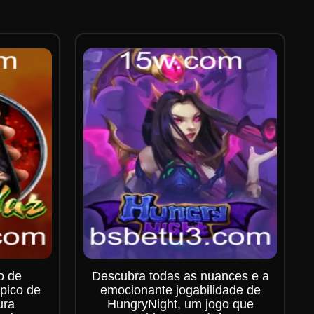
o de
Descubra todas as nuances e a
pico de
emocionante jogabilidade de
ura
HungryNight, um jogo que