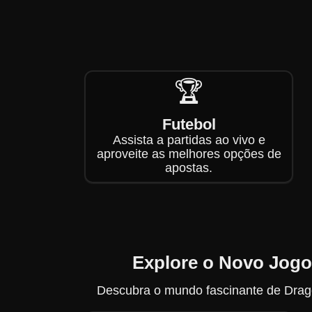
🏆
Futebol
Assista a partidas ao vivo e
aproveite as melhores opções de
apostas.
Explore o Novo Jogo 
Descubra o mundo fascinante de Drago