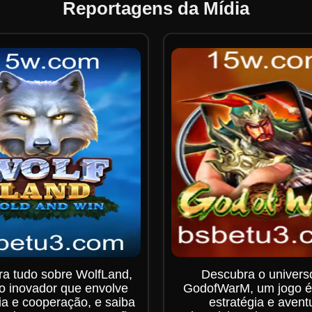
Reportagens da Mídia
a tudo sobre WolfLand,
Descubra o univers
o inovador que envolve
GodofWarM, um jogo é
ia e cooperação, e saiba
estratégia e avent