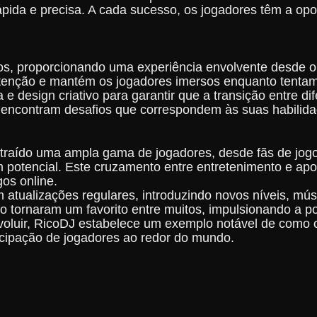
pida e precisa. A cada sucesso, os jogadores têm a op
vos, proporcionando uma experiência envolvente desde o
tenção e mantém os jogadores imersos enquanto tentam
e design criativo para garantir que a transição entre di
s encontram desafios que correspondem às suas habilidad
traído uma ampla gama de jogadores, desde fãs de jogo
 potencial. Este cruzamento entre entretenimento e ap
os online.
atualizações regulares, introduzindo novos níveis, mús
 o tornaram um favorito entre muitos, impulsionando a p
oluir, RicoDJ estabelece um exemplo notável de como co
ticipação de jogadores ao redor do mundo.