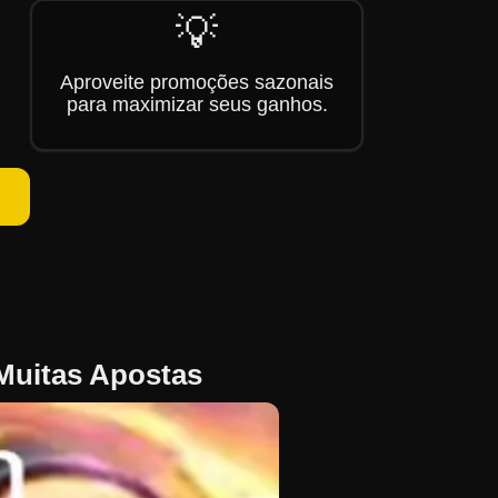
💡
Aproveite promoções sazonais
para maximizar seus ganhos.
Muitas Apostas