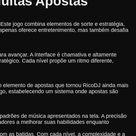
uitas Apostas
ste jogo combina elementos de sorte e estratégia,
o apenas oferece entretenimento, mas também desafia
a avançar. A interface é chamativa e altamente
ratégico. Cada nível propõe um ritmo diferente,
m elemento de apostas que tornou RicoDJ ainda mais
ogo, estabelecendo um sistema onde apostas são
padrões de música apresentados na tela. A precisão
gadores a melhorar suas habilidades enquanto
om as batidas. Com cada nível, a complexidade e a