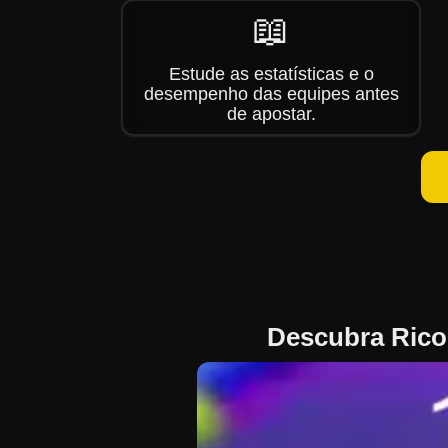
📖
Estude as estatísticas e o
desempenho das equipes antes
de apostar.
Descubra Rico