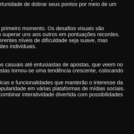
ortunidade de dobrar seus pontos por meio de um
 primeiro momento. Os desafios visuais são
 superar uns aos outros em pontuações recordes.
ferentes níveis de dificuldade seja suave, mas
es individuais.
s casuais até entusiastas de apostas, que veem no
ostas tornou-se uma tendência crescente, colocando
icas e funcionalidades que manterão o interesse da
opularidade em várias plataformas de mídias sociais.
mbinar interatividade divertida com possibilidades