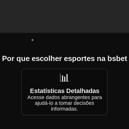
❄
❄
Por que escolher esportes na bsbet
❄
📊
Estatísticas Detalhadas
Acesse dados abrangentes para
ajudá-lo a tomar decisões
informadas.