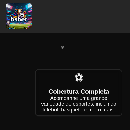
❄
❄
⚽
Cobertura Completa
Acompanhe uma grande
variedade de esportes, incluindo
futebol, basquete e muito mais.