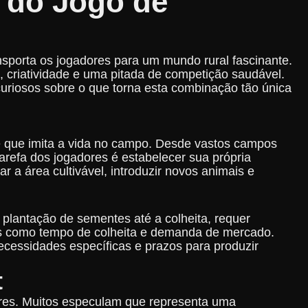
 do Jogo de
sporta os jogadores para um mundo rural fascinante.
, criatividade e uma pitada de competição saudável.
riosos sobre o que torna esta combinação tão única
e que imita a vida no campo. Desde vastos campos
arefa dos jogadores é estabelecer sua própria
a área cultivável, introduzir novos animais e
 plantação de sementes até a colheita, requer
res como tempo de colheita e demanda de mercado.
ecessidades específicas e prazos para produzir
t
res. Muitos especulam que representa uma