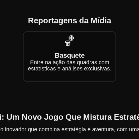
Reportagens da Mídia
🏀
Basquete
Entre na ação das quadras com
estatísticas e análises exclusivas.
: Um Novo Jogo Que Mistura Estraté
 inovador que combina estratégia e aventura, com uma 