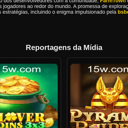
nuo dos desenvolvedores com a comunidade,
FarmTown
tos jogadores ao redor do mundo. A promessa de explor
s estratégias, incluindo o enigma impulsionado pela
bsb
Reportagens da Mídia