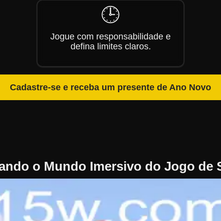
🕒
Jogue com responsabilidade e
defina limites claros.
Cadastre-se e receba um presente de Ano Novo
ando o Mundo Imersivo do Jogo de S