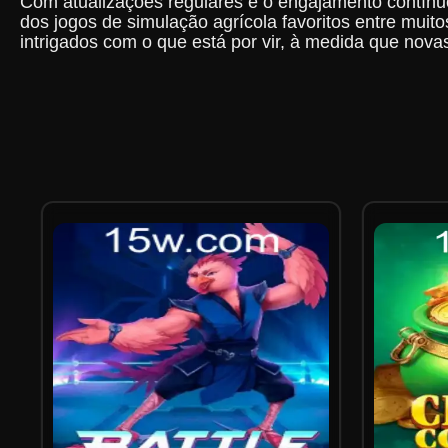
Com atualizações regulares e o engajamento contí
dos jogos de simulação agrícola favoritos entre mui
intrigados com o que está por vir, à medida que nova