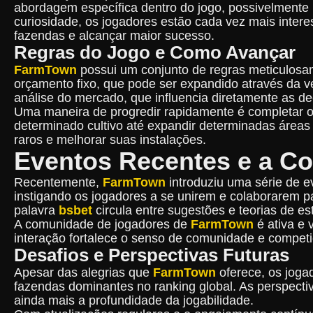
abordagem específica dentro do jogo, possivelmente 
curiosidade, os jogadores estão cada vez mais inter
fazendas e alcançar maior sucesso.
Regras do Jogo e Como Avançar
FarmTown
possui um conjunto de regras meticulosam
orçamento fixo, que pode ser expandido através da v
análise do mercado, que influencia diretamente as dec
Uma maneira de progredir rapidamente é completar ob
determinado cultivo até expandir determinadas áreas
raros e melhorar suas instalações.
Eventos Recentes e a C
Recentemente,
FarmTown
introduziu uma série de e
instigando os jogadores a se unirem e colaborarem pa
palavra
bsbet
circula entre sugestões e teorias de est
A comunidade de jogadores de
FarmTown
é ativa e 
interação fortalece o senso de comunidade e compet
Desafios e Perspectivas Futuras
Apesar das alegrias que
FarmTown
oferece, os joga
fazendas dominantes no ranking global. As perspecti
ainda mais a profundidade da jogabilidade.