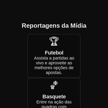
Reportagens da Mídia
🏆
Futebol
Assista a partidas ao
vivo e aproveite as
melhores opções de
apostas.
🏀
Basquete
Entre na ação das
quadras com