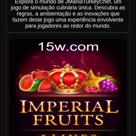
Explore o mundo de JManiaTurkeyChef, um
jogo de simulação culinária única. Descubra as
regras, a ambientação e as inovações que
fazem deste jogo uma experiência envolvente
para jogadores ao redor do mundo.