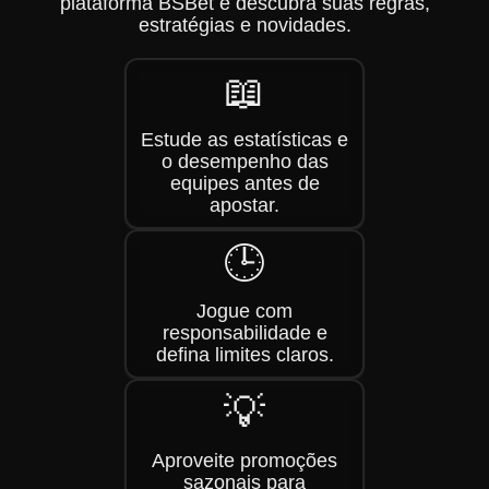
plataforma BSBet e descubra suas regras,
estratégias e novidades.
📖
Estude as estatísticas e
o desempenho das
equipes antes de
apostar.
🕒
Jogue com
responsabilidade e
defina limites claros.
💡
Aproveite promoções
sazonais para