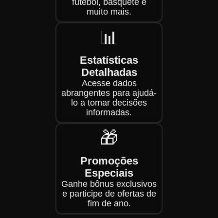
futebol, basquete e
muito mais.
📊
Estatísticas
Detalhadas
Acesse dados
abrangentes para ajudá-
lo a tomar decisões
informadas.
🎁
Promoções
Especiais
Ganhe bônus exclusivos
e participe de ofertas de
fim de ano.