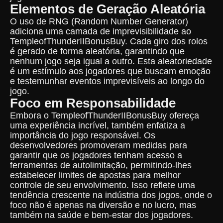
Elementos de Geração Aleatória
O uso de RNG (Random Number Generator)
adiciona uma camada de imprevisibilidade ao
TempleofThunderIIBonusBuy. Cada giro dos rolos
é gerado de forma aleatória, garantindo que
nenhum jogo seja igual a outro. Esta aleatoriedade
é um estímulo aos jogadores que buscam emoção
e testemunhar eventos imprevisíveis ao longo do
jogo.
Foco em Responsabilidade
Embora o TempleofThunderIIBonusBuy ofereça
uma experiência incrível, também enfatiza a
importância do jogo responsável. Os
desenvolvedores promoveram medidas para
garantir que os jogadores tenham acesso a
ferramentas de autolimitação, permitindo-lhes
estabelecer limites de apostas para melhor
controle de seu envolvimento. Isso reflete uma
tendência crescente na indústria dos jogos, onde o
foco não é apenas na diversão e no lucro, mas
também na saúde e bem-estar dos jogadores.