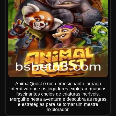
AnimalQuest é uma emocionante jornada
interativa onde os jogadores exploram mundos
fascinantes cheios de criaturas incríveis.
Mergulhe nesta aventura e descubra as regras
e estratégias para se tornar um mestre
explorador.