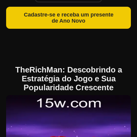
Cadastre-se e receba um presente
de Ano Novo
TheRichMan: Descobrindo a
Estratégia do Jogo e Sua
Popularidade Crescente