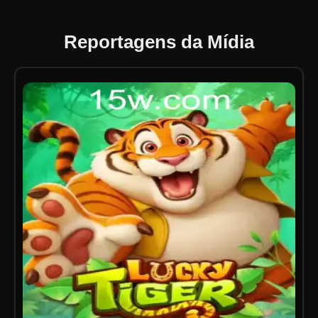
Reportagens da Mídia