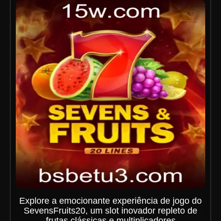
Explore a emocionante experiência de jogo do
SevensFruits20, um slot inovador repleto de
frutas clássicas e multiplicadores