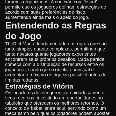
torneios organizados. A conexão com 'bsbet'
permite que os jogadores definam estratégias de
acordo com suas preferências de risco,
aumentando ainda mais o apelo do jogo.
Entendendo as Regras
do Jogo
TheRichMan é fundamentado em regras que são
tanto simples quanto complexas, permitindo que
tanto novatos quanto jogadores experientes
encontrem seus próprios desafios. Cada partida
começa com a distribuição de recursos entre os
jogadores, sendo que o objetivo principal é
acumular o máximo de riqueza possível antes do
fim das rodadas.
Estratégias de Vitória
Os jogadores devem gerenciar cuidadosamente
seus recursos, investindo em oportunidades no
tabuleiro que oferecem os melhores retornos. O
conceito de 'bsbet' entra aqui, servindo como um
mecanismo pelo qual os jogadores podem apostar